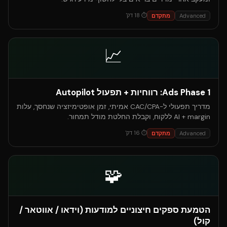
⏱
18
דק'
Advanced
מתקדם
📈
Ads Phase 1: רווחיות + תפעול Autopilot
מדריך תפעולי ל-CAC/CPA אמיתי, זמן אופטימיזציה שנחסך, עלות
AI + margin ללקוח, וקבלת החלטת מודל תמחור.
⏱
16
דק'
Advanced
מתקדם
🧩
הטמעת ספקים חיצוניים למודעות (וידאו / אווטאר /
קול)