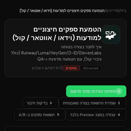
בית
/
מדריכים
/
הטמעת ספקים חיצוניים למודעות (וידאו / אווטאר / קול)
הטמעת ספקים חיצוניים
🧩
למודעות (וידאו / אווטאר / קול)
איך לחבר בצורה בטוחה
Runway/Luma/HeyGen/D-ID/ElevenLabs (כולל
גיבויי קול), עם הטמעה מדורגת ו-QA.
⏱
14
דקות
Advanced
מתקדם
📝
5
שלבים
פתיחת הגדרות ספקי פרסום
1
שמירת הרשאות בצורה מאובטחת
בדיקות חיבור
3
2
עבודה במצב Preview בלבד
השוואת ספקים ב-A/B
5
4