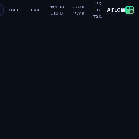
איך
תצוגת
תרחישי
AIFLOW
de
זה
תמחור
תיעוד
תהליך
שימוש
עובד