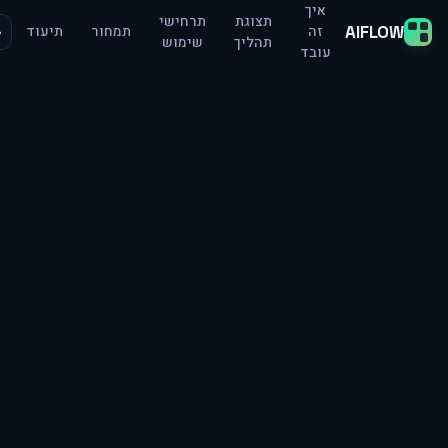
איך
תצוגת
תרחישי
AIFLOW
de
זה
תמחור
תיעוד
תהליך
שימוש
עובד