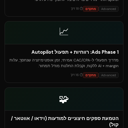
⏱
18
דק'
Advanced
מתקדם
📈
Ads Phase 1: רווחיות + תפעול Autopilot
מדריך תפעולי ל-CAC/CPA אמיתי, זמן אופטימיזציה שנחסך, עלות
AI + margin ללקוח, וקבלת החלטת מודל תמחור.
⏱
16
דק'
Advanced
מתקדם
🧩
הטמעת ספקים חיצוניים למודעות (וידאו / אווטאר /
קול)