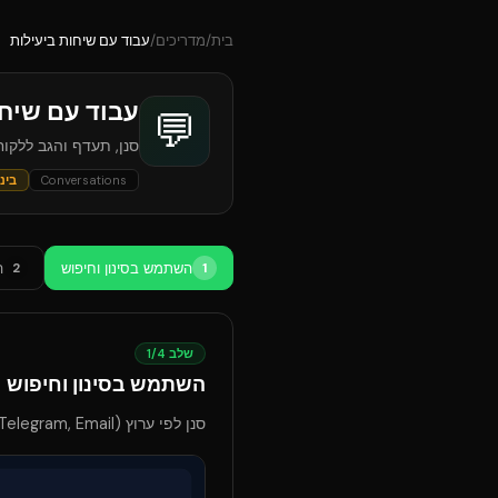
בית
/
מדריכים
/
עבוד עם שיחות ביעילות
עבוד עם שיחו
💬
סנן, תעדף והגב ללקו
Conversations
בינו
השתמש בסינון וחיפוש
ה
2
1
שלב
4
/
1
השתמש בסינון וחיפוש
סנן לפי ערוץ (WhatsApp, Messenger, Telegram, Email), סטטוס, ונציג משויך. חפש לפי שם לקוח או טלפון.