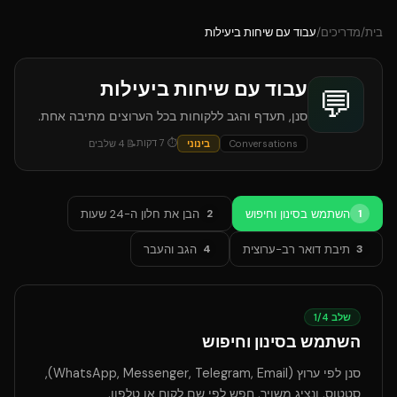
בית
/
מדריכים
/
עבוד עם שיחות ביעילות
עבוד עם שיחות ביעילות
💬
סנן, תעדף והגב ללקוחות בכל הערוצים מתיבה אחת.
⏱
7
דקות
Conversations
בינוני
📝
4
שלבים
השתמש בסינון וחיפוש
הבן את חלון ה-24 שעות
2
1
תיבת דואר רב-ערוצית
הגב והעבר
4
3
שלב
4
/
1
השתמש בסינון וחיפוש
סנן לפי ערוץ (WhatsApp, Messenger, Telegram, Email),
סטטוס, ונציג משויך. חפש לפי שם לקוח או טלפון.