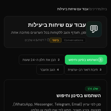
בית
/
מדריכים
/
עבוד עם שיחות ביעילות
עבוד עם שיחות ביעילות
💬
סנן, תעדף והגב ללקוחות בכל הערוצים מתיבה אחת.
⏱
7
דקות
Conversations
בינוני
📝
4
שלבים
השתמש בסינון וחיפוש
הבן את חלון ה-24 שעות
2
1
תיבת דואר רב-ערוצית
הגב והעבר
4
3
שלב
4
/
1
השתמש בסינון וחיפוש
סנן לפי ערוץ (WhatsApp, Messenger, Telegram, Email),
סטטוס, ונציג משויך. חפש לפי שם לקוח או טלפון.