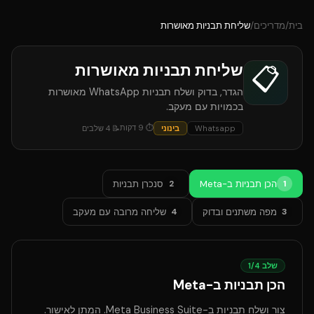
בית
/
מדריכים
/
שליחת תבניות מאושרות
שליחת תבניות מאושרות
📋
הגדר, בדוק ושלח תבניות WhatsApp מאושרות
בכמויות עם מעקב.
⏱
9
דקות
Whatsapp
בינוני
📝
4
שלבים
הכן תבניות ב-Meta
סנכרן תבניות
2
1
מפה משתנים ובדוק
שליחה מרובה עם מעקב
4
3
שלב
4
/
1
הכן תבניות ב-Meta
צור ושלח תבניות ב-Meta Business Suite. המתן לאישור.