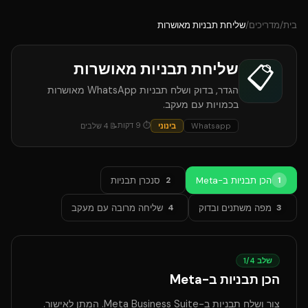
בית
/
מדריכים
/
שליחת תבניות מאושרות
שליחת תבניות מאושרות
📋
הגדר, בדוק ושלח תבניות WhatsApp מאושרות
בכמויות עם מעקב.
⏱
9
דקות
Whatsapp
בינוני
📝
4
שלבים
הכן תבניות ב-Meta
סנכרן תבניות
2
1
מפה משתנים ובדוק
שליחה מרובה עם מעקב
4
3
שלב
4
/
1
הכן תבניות ב-Meta
צור ושלח תבניות ב-Meta Business Suite. המתן לאישור.