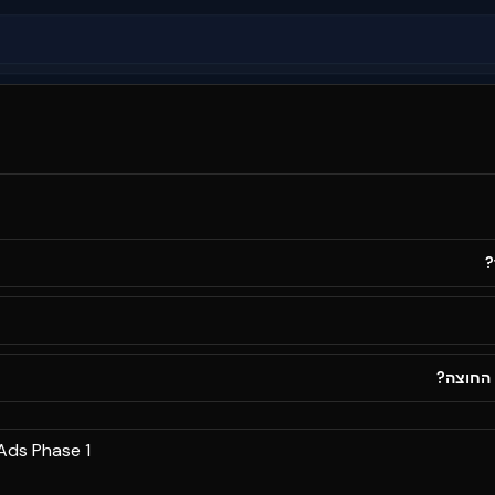
?
 החוצה?
Ads Phase 1: רווחיות + תפעול utopilot