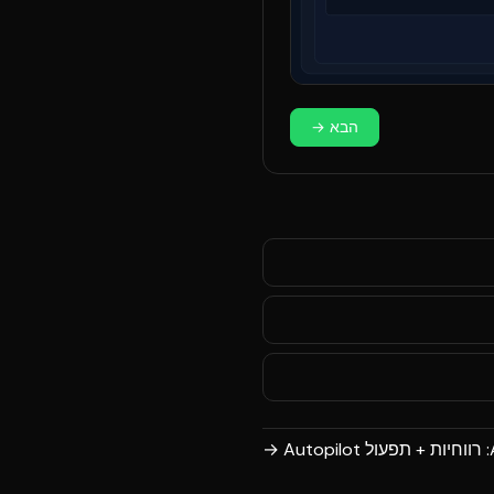
הבא
→
A
→