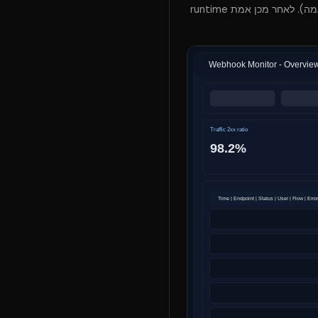
פתח את Webhook Monitor ותמיד קבע קודם טווח זמן נכון (10 דקות אחרונות לאירוע תקלה, 24 שעות למגמה). לאחר מכן אמת runtime