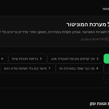
יטור
 מערכת המוניטור
לשוניות המוניטור, אבחון תקלות במהירות, ומעקב אחרי מדדים בריאים בלי ל
⏱
18
דקות
📝
8
שלבים
ן
איך קוראים נכון את תעבורת Webhook
בריאות תבניות וציות
4
3
2
בוק אמיתיים
מה כבר שופר במערכת הזו
תיעוד נכון בלי חשיפת מידע רגיש
7
6
טווח זמן