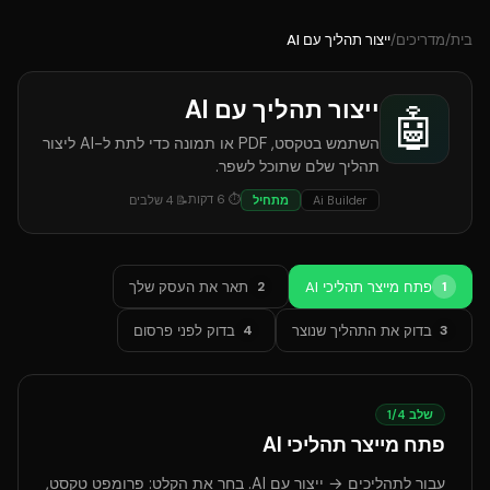
בית
/
מדריכים
/
ייצור תהליך עם AI
ייצור תהליך עם AI
🤖
השתמש בטקסט, PDF או תמונה כדי לתת ל-AI ליצור
תהליך שלם שתוכל לשפר.
⏱
6
דקות
Ai Builder
מתחיל
📝
4
שלבים
פתח מייצר תהליכי AI
תאר את העסק שלך
2
1
בדוק את התהליך שנוצר
בדוק לפני פרסום
4
3
שלב
4
/
1
פתח מייצר תהליכי AI
עבור לתהליכים → ייצור עם AI. בחר את הקלט: פרומפט טקסט,