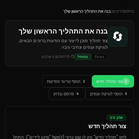
בית
/
מדריכים
/
בנה את התהליך הראשון שלך
בנה את התהליך הראשון שלך
🔄
צור תהליך מוכן לייצור עם הודעות ברוכים הבאים,
לוגיקת ענפים ונתיבי גיבוי.
⏱
10
דקות
Flows
מתחיל
📝
4
שלבים
צור תהליך חדש
הוסף טריגר והודעות
2
1
הוסף לוגיקת ענפים
פרסם ובדוק
4
3
שלב
4
/
1
צור תהליך חדש
לחץ "תהליך חדש" ותן לו שם ברור (למשל "סינון לידים"). התחל