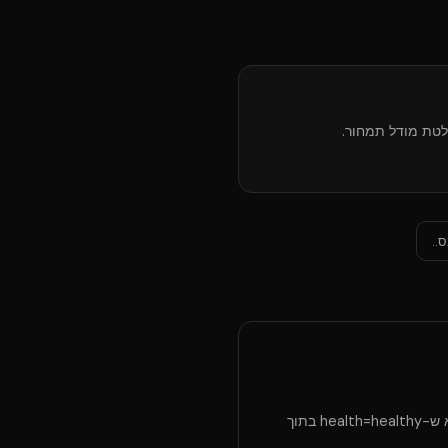
הגדר ENABLE_ADS_PERF_MONITOR=1 בסביבת ייצור. אמת heartbeat דרך /api/monitor/status וודא ש-health=healthy בתוך