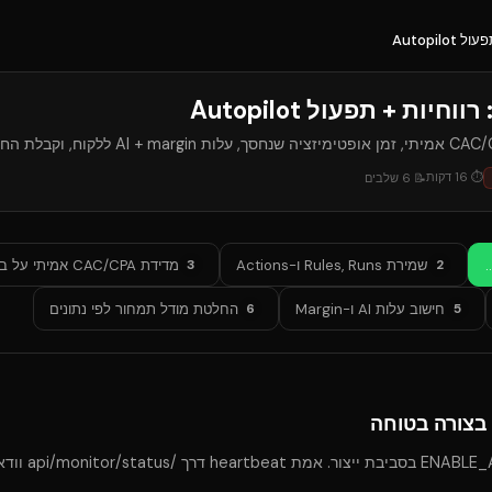
⏱
16
דקות
📝
6
שלבים
שמירת Rules, Runs ו-Actions
מדידת CAC/CPA אמיתי על בסיס יומי
3
2
חישוב עלות AI ו-Margin
החלטת מודל תמחור לפי נתונים
6
5