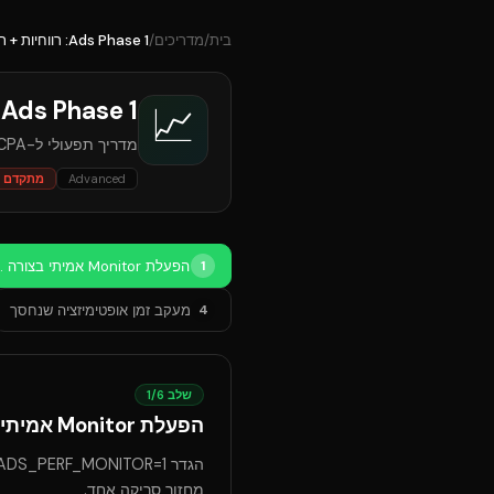
בית
/
מדריכים
/
Ads Phase 1: רווחיות + תפעול Autopilot
Ads Phase 1: רווחיות + תפעול Autopilot
📈
מדריך תפעולי ל-CAC/CPA אמיתי, זמן אופטימיזציה שנחסך, עלות AI + margin ללקוח, וקבלת החלטת מודל תמחור.
Advanced
מתקדם
הפעלת Monitor אמיתי בצורה בטוחה
1
מעקב זמן אופטימיזציה שנחסך
4
שלב
6
/
1
הפעלת Monitor אמיתי בצורה בטוחה
מחזור סריקה אחד.