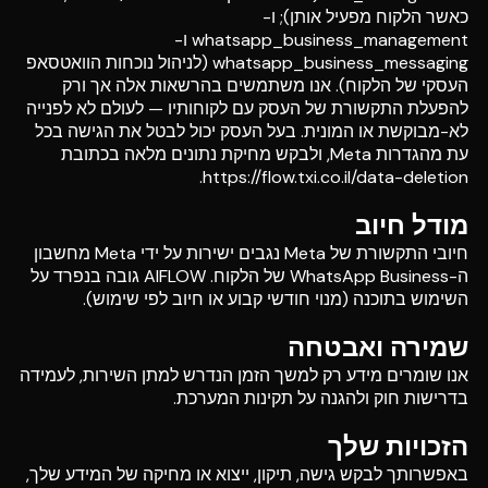
כאשר הלקוח מפעיל אותן); ו-
whatsapp_business_management ו-
whatsapp_business_messaging (לניהול נוכחות הוואטסאפ
העסקי של הלקוח). אנו משתמשים בהרשאות אלה אך ורק
להפעלת התקשורת של העסק עם לקוחותיו — לעולם לא לפנייה
לא-מבוקשת או המונית. בעל העסק יכול לבטל את הגישה בכל
עת מהגדרות Meta, ולבקש מחיקת נתונים מלאה בכתובת
https://flow.txi.co.il/data-deletion.
מודל חיוב
חיובי התקשורת של Meta נגבים ישירות על ידי Meta מחשבון
ה-WhatsApp Business של הלקוח. AIFLOW גובה בנפרד על
השימוש בתוכנה (מנוי חודשי קבוע או חיוב לפי שימוש).
שמירה ואבטחה
אנו שומרים מידע רק למשך הזמן הנדרש למתן השירות, לעמידה
בדרישות חוק ולהגנה על תקינות המערכת.
הזכויות שלך
באפשרותך לבקש גישה, תיקון, ייצוא או מחיקה של המידע שלך,