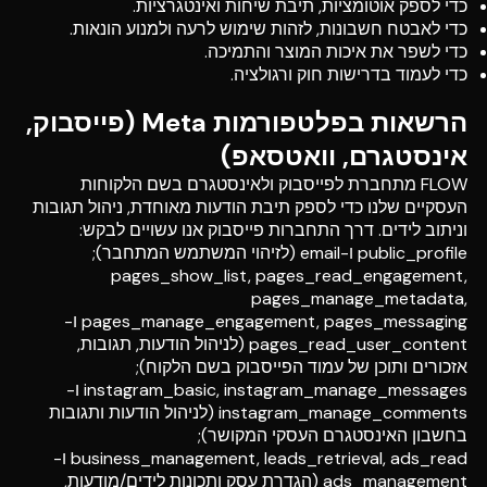
כדי לספק אוטומציות, תיבת שיחות ואינטגרציות.
כדי לאבטח חשבונות, לזהות שימוש לרעה ולמנוע הונאות.
כדי לשפר את איכות המוצר והתמיכה.
כדי לעמוד בדרישות חוק ורגולציה.
הרשאות בפלטפורמות Meta (פייסבוק,
אינסטגרם, וואטסאפ)
FLOW מתחברת לפייסבוק ולאינסטגרם בשם הלקוחות
העסקיים שלנו כדי לספק תיבת הודעות מאוחדת, ניהול תגובות
וניתוב לידים. דרך התחברות פייסבוק אנו עשויים לבקש:
public_profile ו-email (לזיהוי המשתמש המתחבר);
pages_show_list, pages_read_engagement,
pages_manage_metadata,
pages_manage_engagement, pages_messaging ו-
pages_read_user_content (לניהול הודעות, תגובות,
אזכורים ותוכן של עמוד הפייסבוק בשם הלקוח);
instagram_basic, instagram_manage_messages ו-
instagram_manage_comments (לניהול הודעות ותגובות
בחשבון האינסטגרם העסקי המקושר);
business_management, leads_retrieval, ads_read ו-
ads_management (הגדרת עסק ותכונות לידים/מודעות,